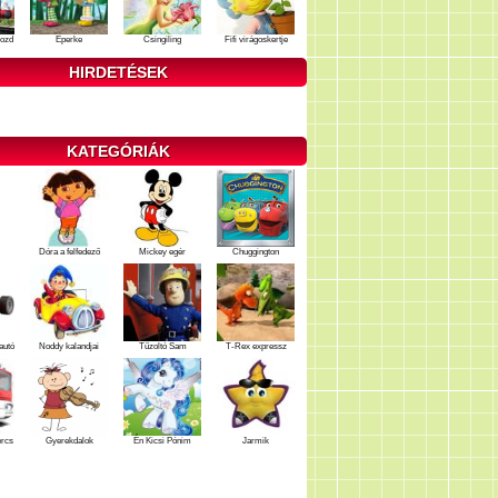
ozd
Eperke
Csingiling
Fifi virágoskertje
HIRDETÉSEK
KATEGÓRIÁK
Dóra a felfedező
Mickey egér
Chuggington
autó
Noddy kalandjai
Tűzoltó Sam
T-Rex expressz
ercs
Gyerekdalok
Én Kicsi Pónim
Jarmik