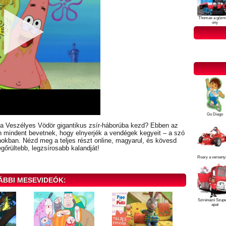
Thomas a gőzm
ony
Go Diego
s a Veszélyes Vödör gigantikus zsír-háborúba kezd? Ebben az
n mindent bevetnek, hogy elnyerjék a vendégek kegyeit – a szó
okban. Nézd meg a teljes részt online, magyarul, és kövesd
őrültebb, legzsírosabb kalandját!
Roary a verseny
ÁBBI MESEVIDEÓK:
Szirénázó Szup
apat