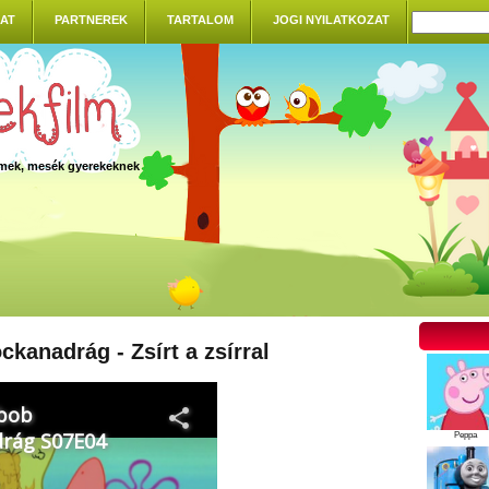
AT
PARTNEREK
TARTALOM
JOGI NYILATKOZAT
ilmek, mesék gyerekeknek
anadrág - Zsírt a zsírral
Peppa