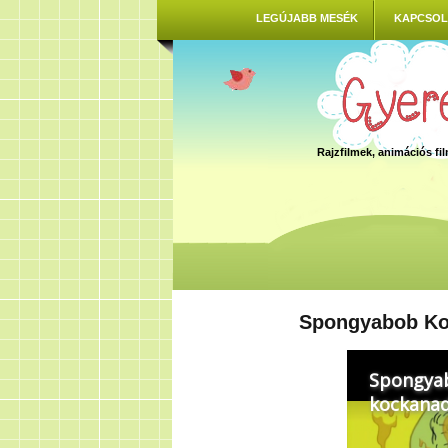
LEGÚJABB MESÉK
KAPCSOL
Rajzfilmek, animációs f
Spongyabob Kock