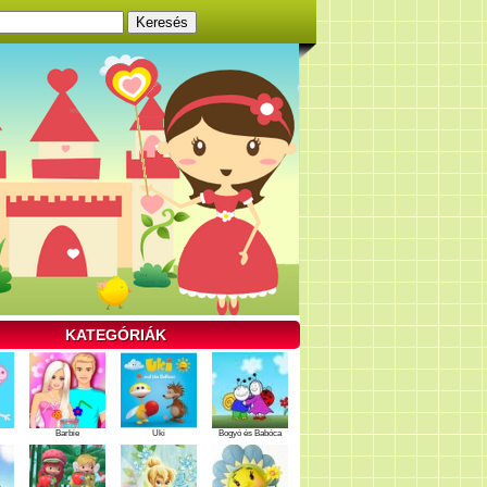
KATEGÓRIÁK
Barbie
Uki
Bogyó és Babóca