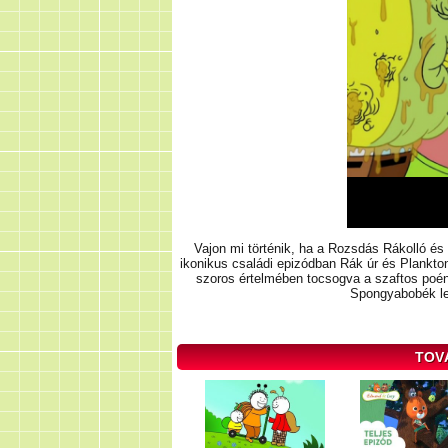
Vajon mi történik, ha a Rozsdás Rákolló é
ikonikus családi epizódban Rák úr és Plankto
szoros értelmében tocsogva a szaftos poén
Spongyabobék leg
TOV