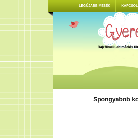
LEGÚJABB MESÉK
KAPCSOL
Rajzfilmek, animációs f
Spongyabob ko