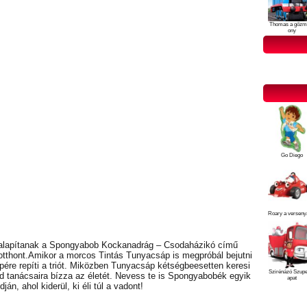
Thomas a gőzm
ony
Go Diego
Roary a verseny
 alapítanak a Spongyabob Kockanadrág – Csodaházikó című
tthont.Amikor a morcos Tintás Tunyacsáp is megpróbál bejutni
pére repíti a triót. Miközben Tunyacsáp kétségbeesetten keresi
Szirénázó Szup
urd tanácsaira bízza az életét. Nevess te is Spongyabobék egyik
apat
án, ahol kiderül, ki éli túl a vadont!