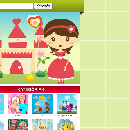
KATEGÓRIÁK
Barbie
Uki
Bogyó és Babóca