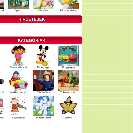
ozd
Eperke
Csingiling
Fifi virágoskertje
HIRDETÉSEK
KATEGÓRIÁK
Dóra a felfedező
Mickey egér
Chuggington
autó
Noddy kalandjai
Tűzoltó Sam
T-Rex expressz
ercs
Gyerekdalok
Én Kicsi Pónim
Jarmik