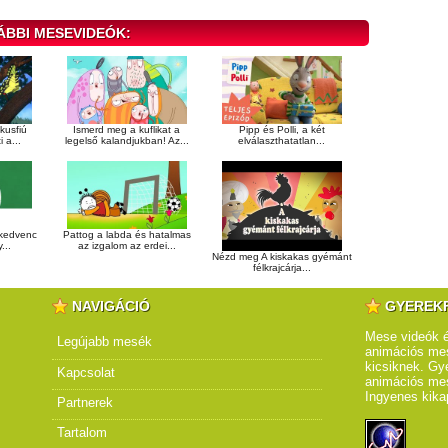
ÁBBI MESEVIDEÓK:
kusfiú
Ismerd meg a kuflikat a
Pipp és Polli, a két
 a...
legelső kalandjukban! Az...
elválaszthatatlan...
 kedvenc
Pattog a labda és hatalmas
...
az izgalom az erdei...
Nézd meg A kiskakas gyémánt
félkrajcárja...
NAVIGÁCIÓ
GYEREK
Mese videók é
Legújabb mesék
animációs mes
kicsiknek. Gye
Kapcsolat
animációs me
Ingyenes kika
Partnerek
Tartalom