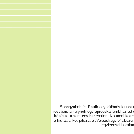
Spongyabob és Patrik egy különös klubot
részben, amelynek egy aprócska lombház ad o
közéjük, a sors egy ismeretlen dzsungel köze
a kiutat, a két jóbarát a „Varázskagyló” absz
legviccesebb kalandj