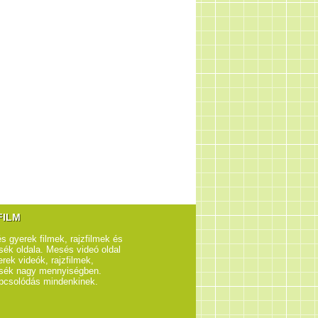
FILM
s gyerek filmek, rajzfilmek és
ék oldala. Mesés videó oldal
rek videók, rajzfilmek,
sék nagy mennyiségben.
pcsolódás mindenkinek.