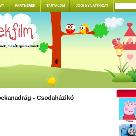
AT
PARTNEREK
TARTALOM
JOGI NYILATKOZAT
ilmek, mesék gyerekeknek
ckanadrág - Csodaházikó
Peppa