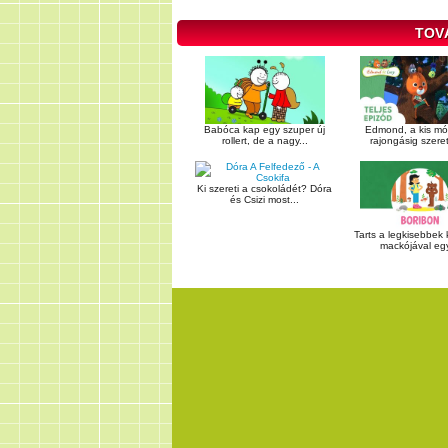
TOV
Babóca kap egy szuper új
Edmond, a kis mó
rollert, de a nagy...
rajongásig szereti
Ki szereti a csokoládét? Dóra
és Csizi most...
Tarts a legkisebbek
mackójával egy