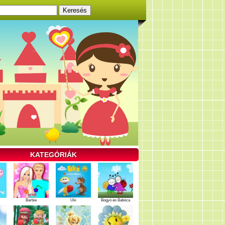
KATEGÓRIÁK
Barbie
Uki
Bogyó és Babóca