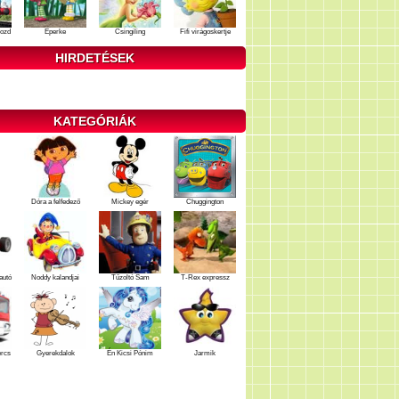
ozd
Eperke
Csingiling
Fifi virágoskertje
HIRDETÉSEK
KATEGÓRIÁK
Dóra a felfedező
Mickey egér
Chuggington
autó
Noddy kalandjai
Tűzoltó Sam
T-Rex expressz
ercs
Gyerekdalok
Én Kicsi Pónim
Jarmik