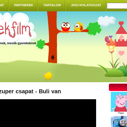
AT
PARTNEREK
TARTALOM
JOGI NYILATKOZAT
ilmek, mesék gyerekeknek
zuper csapat - Buli van
Peppa