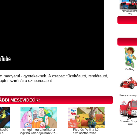
Thomas a gőzm
ony
Go Diego
lm magyarul - gyerekeknek. A csapat: tűzoltóautó, rendőrautó,
kopter szirénázo szupercsapat
Roary a verseny
ÁBBI MESEVIDEÓK:
Szirénázó Szup
apat
kusfiú
Ismerd meg a kuflikat a
Pipp és Polli, a két
 a...
legelső kalandjukban! Az...
elválaszthatatlan...