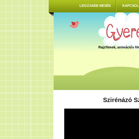
LEGÚJABB MESÉK
KAPCSOL
Rajzfilmek, animációs f
Szirénázó S