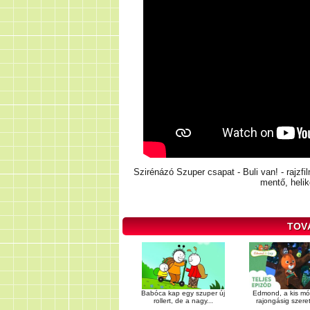
Szirénázó Szuper csapat - Buli van! - rajzfi
mentő, heli
TOV
Babóca kap egy szuper új
Edmond, a kis mó
rollert, de a nagy...
rajongásig szereti