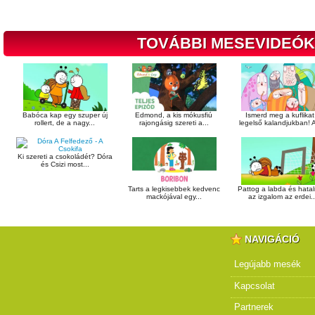
TOVÁBBI MESEVIDEÓK
Babóca kap egy szuper új
Edmond, a kis mókusfiú
Ismerd meg a kuflikat
rollert, de a nagy...
rajongásig szereti a...
legelső kalandjukban! A
Ki szereti a csokoládét? Dóra
és Csizi most...
Tarts a legkisebbek kedvenc
Pattog a labda és hata
mackójával egy...
az izgalom az erdei..
NAVIGÁCIÓ
Legújabb mesék
Kapcsolat
Partnerek