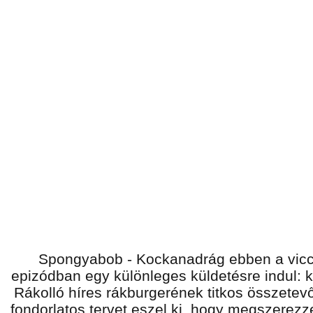
Spongyabob - Kockanadrág ebben a vicc
epizódban egy különleges küldetésre indul: k
Rákolló híres rákburgerének titkos összetevő
fondorlatos tervet eszel ki, hogy megszerezze