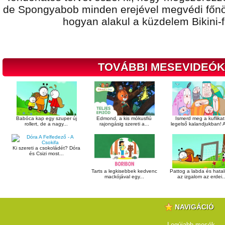
de Spongyabob minden erejével megvédi főnö
hogyan alakul a küzdelem Bikini-
TOVÁBBI MESEVIDEÓK
Babóca kap egy szuper új
Edmond, a kis mókusfiú
Ismerd meg a kuflikat
rollert, de a nagy...
rajongásig szereti a...
legelső kalandjukban! A
Ki szereti a csokoládét? Dóra
és Csizi most...
Tarts a legkisebbek kedvenc
Pattog a labda és hata
mackójával egy...
az izgalom az erdei..
NAVIGÁCIÓ
Legújabb mesék