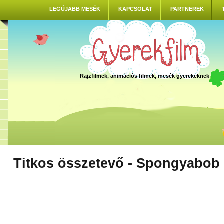
LEGÚJABB MESÉK
KAPCSOLAT
PARTNEREK
Rajzfilmek, animációs filmek, mesék gyerekeknek
Titkos összetevő - Spongyabo