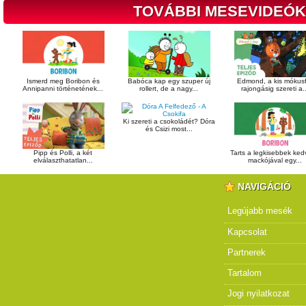
TOVÁBBI MESEVIDEÓK
Ismerd meg Boribon és
Babóca kap egy szuper új
Edmond, a kis mókusf
Annipanni történetének...
rollert, de a nagy...
rajongásig szereti a..
Ki szereti a csokoládét? Dóra
és Csizi most...
Pipp és Polli, a két
Tarts a legkisebbek ke
elválaszthatatlan...
mackójával egy...
NAVIGÁCIÓ
Legújabb mesék
Kapcsolat
Partnerek
Tartalom
Jogi nyilatkozat