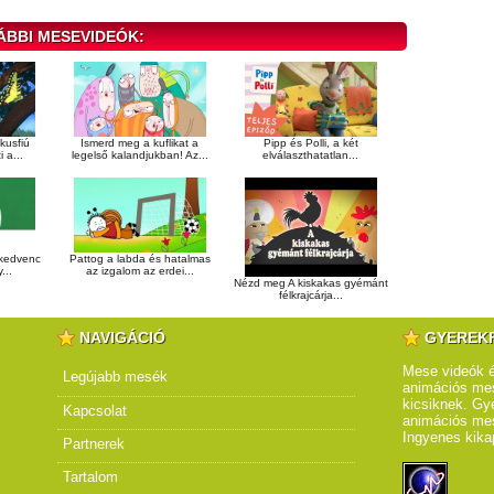
ÁBBI MESEVIDEÓK:
kusfiú
Ismerd meg a kuflikat a
Pipp és Polli, a két
 a...
legelső kalandjukban! Az...
elválaszthatatlan...
 kedvenc
Pattog a labda és hatalmas
...
az izgalom az erdei...
Nézd meg A kiskakas gyémánt
félkrajcárja...
NAVIGÁCIÓ
GYEREK
Mese videók é
Legújabb mesék
animációs mes
kicsiknek. Gye
Kapcsolat
animációs me
Ingyenes kika
Partnerek
Tartalom