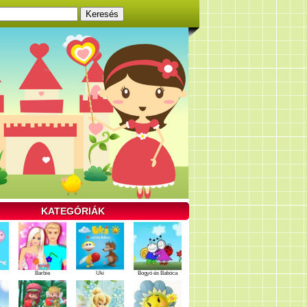
KATEGÓRIÁK
Barbie
Uki
Bogyó és Babóca