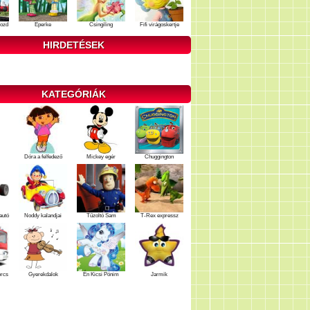
ozd
Eperke
Csingiling
Fifi virágoskertje
HIRDETÉSEK
KATEGÓRIÁK
Dóra a felfedező
Mickey egér
Chuggington
autó
Noddy kalandjai
Tűzoltó Sam
T-Rex expressz
ercs
Gyerekdalok
Én Kicsi Pónim
Jarmik