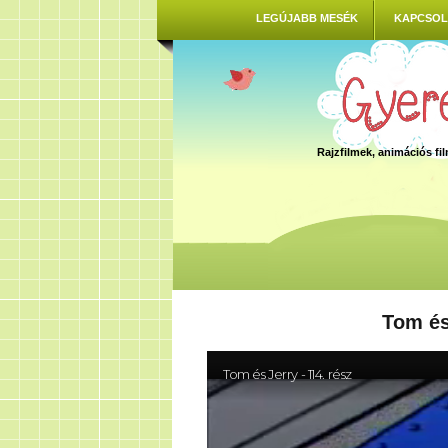
LEGÚJABB MESÉK
KAPCSOL
Rajzfilmek, animációs f
Tom és