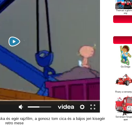
Thomas a gőzm
ony
Go Diego
Roary a verseny
Szirénázó Szup
 és egér rajzfilm, a gonosz tom cica és a bájos jeri kisegér
apat
retro mese