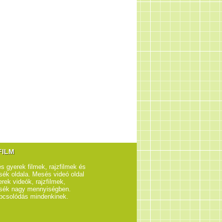
FILM
s gyerek filmek, rajzfilmek és
ék oldala. Mesés videó oldal
rek videók, rajzfilmek,
sék nagy mennyiségben.
pcsolódás mindenkinek.