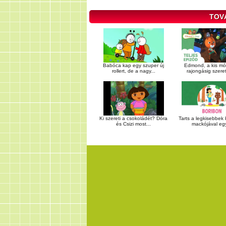
TOV
Babóca kap egy szuper új
Edmond, a kis mó
rollert, de a nagy...
rajongásig szereti
Ki szereti a csokoládét? Dóra
Tarts a legkisebbek
és Csizi most...
mackójával egy