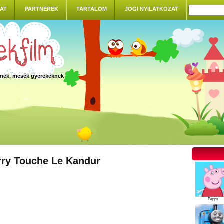
AT
PARTNEREK
TARTALOM
JOGI NYILATKOZAT
ilmek, mesék gyerekeknek
rry Touche Le Kandur
Peppa