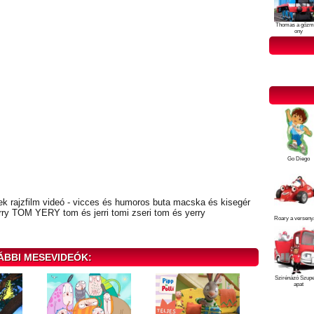
Thomas a gőzm
ony
Go Diego
ek rajzfilm videó - vicces és humoros buta macska és kisegér
rry TOM YERY tom és jerri tomi zseri tom és yerry
Roary a verseny
ÁBBI MESEVIDEÓK:
Szirénázó Szup
apat