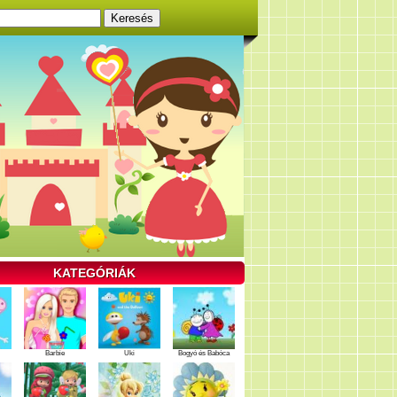
KATEGÓRIÁK
Barbie
Uki
Bogyó és Babóca