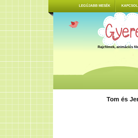
LEGÚJABB MESÉK
KAPCSOL
Rajzfilmek, animációs f
Tom és Je