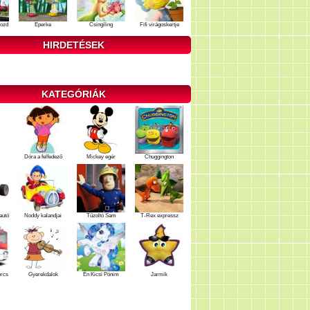
ozd
Eperke
Csingiling
Fifi virágoskertje
HIRDETÉSEK
KATEGÓRIÁK
Dóra a felfedező
Mickey egér
Chuggington
autó
Noddy kalandjai
Tűzoltó Sam
T-Rex expressz
ercs
Gyerekdalok
Én Kicsi Pónim
Jarmik