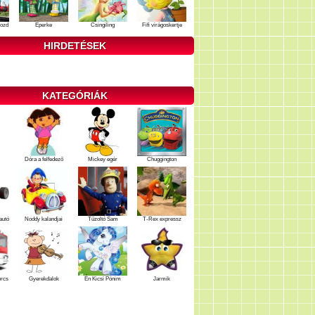
ozd
Eperke
Csingiling
Fifi virágoskertje
HIRDETÉSEK
KATEGÓRIÁK
Dóra a felfedező
Mickey egér
Chuggington
autó
Noddy kalandjai
Tűzoltó Sam
T-Rex expressz
ercs
Gyerekdalok
Én Kicsi Pónim
Jarmik