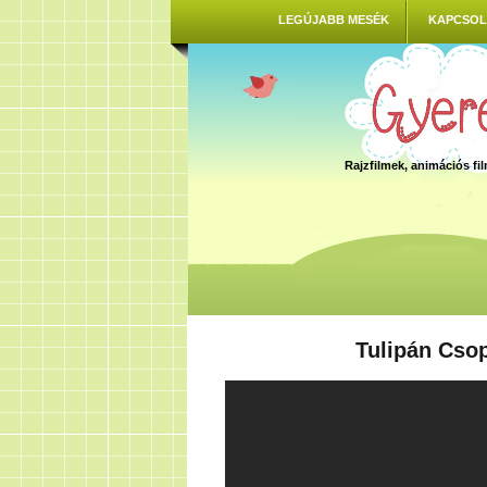
LEGÚJABB MESÉK
KAPCSOL
Rajzfilmek, animációs f
Tulipán Csop