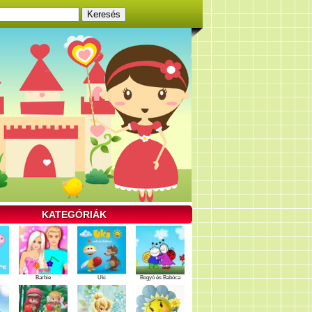
KATEGÓRIÁK
Barbie
Uki
Bogyó és Babóca