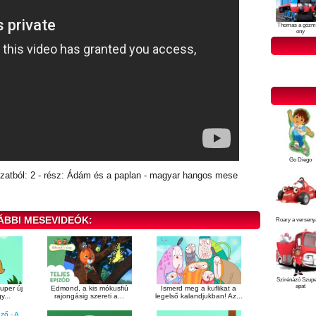
Thomas a gőzm
ony
Go Diego
atból: 2 - rész: Ádám és a paplan - magyar hangos mese
ÁBBI MESEVIDEÓK:
Roary a verseny
Szirénázó Szup
apat
uper új
Edmond, a kis mókusfiú
Ismerd meg a kuflikat a
y...
rajongásig szereti a...
legelső kalandjukban! Az...