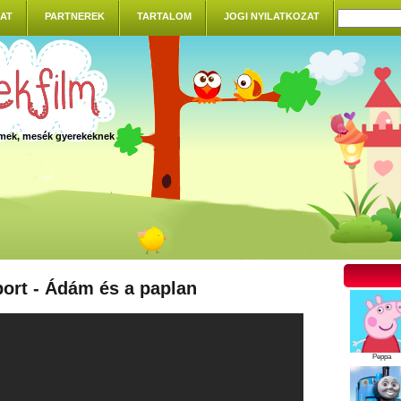
AT
PARTNEREK
TARTALOM
JOGI NYILATKOZAT
ilmek, mesék gyerekeknek
ort - Ádám és a paplan
Peppa