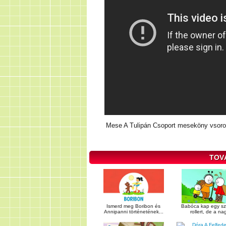
Mese A Tulipán Csoport meseköny vsoroz
TOV
Ismerd meg Boribon és
Babóca kap egy sz
Annipanni történetének...
rollert, de a nag