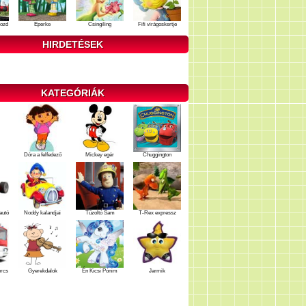
ozd
Eperke
Csingiling
Fifi virágoskertje
HIRDETÉSEK
KATEGÓRIÁK
Dóra a felfedező
Mickey egér
Chuggington
autó
Noddy kalandjai
Tűzoltó Sam
T-Rex expressz
ercs
Gyerekdalok
Én Kicsi Pónim
Jarmik