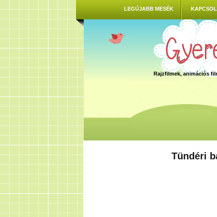
LEGÚJABB MESÉK
KAPCSOL
Rajzfilmek, animációs f
Tündéri b