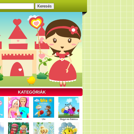
KATEGÓRIÁK
Barbie
Uki
Bogyó és Babóca