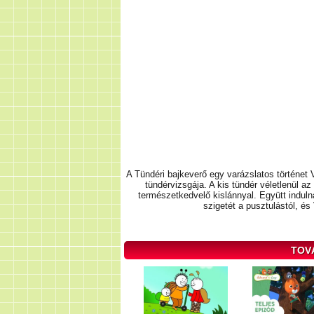
A Tündéri bajkeverő egy varázslatos történet Vi
tündérvizsgája. A kis tündér véletlenül a
természetkedvelő kislánnyal. Együtt indul
szigetét a pusztulástól, és
TOV