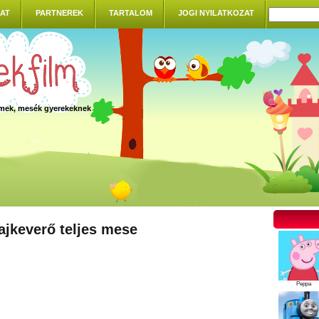
AT
PARTNEREK
TARTALOM
JOGI NYILATKOZAT
ilmek, mesék gyerekeknek
ajkeverő teljes mese
Peppa