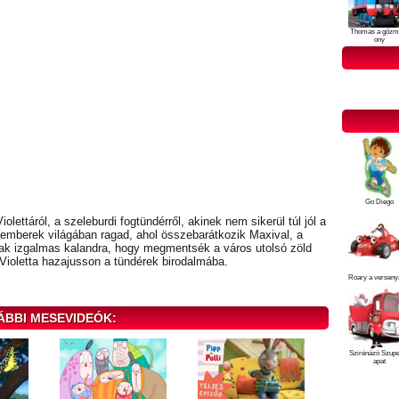
Thomas a gőzm
ony
Go Diego
olettáról, a szeleburdi fogtündérről, akinek nem sikerül túl jól a
z emberek világában ragad, ahol összebarátkozik Maxival, a
nak izgalmas kalandra, hogy megmentsék a város utolsó zöld
 Violetta hazajusson a tündérek birodalmába.
Roary a verseny
ÁBBI MESEVIDEÓK:
Szirénázó Szup
apat