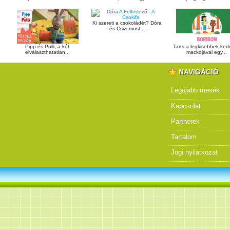
Ki szereti a csokoládét? Dóra
és Csizi most...
Pipp és Polli, a két
Tarts a legkisebbek ke
elválaszthatatlan...
mackójával egy...
NAVIGÁCIÓ
Legújabb mesék
Kapcsolat
Partnerek
Tartalom
Jogi nyilatkozat