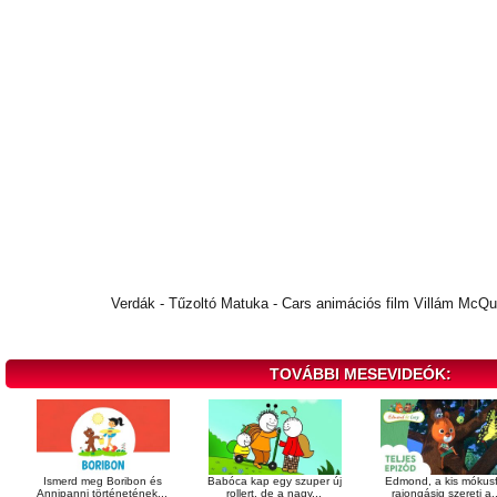
Verdák - Tűzoltó Matuka - Cars animációs film Villám McQ
TOVÁBBI MESEVIDEÓK:
Ismerd meg Boribon és
Babóca kap egy szuper új
Edmond, a kis mókusf
Annipanni történetének...
rollert, de a nagy...
rajongásig szereti a..