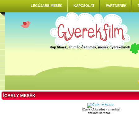
LEGÚJABB MESÉK
KAPCSOLAT
PARTNEREK
Rajzfilmek, animációs filmek, mesék gyerekeknek
ÍCARLY MESÉK
iCarly - A kezdet - amerikai
szitkom sorozat....