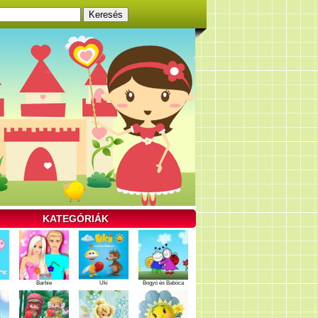
KATEGÓRIÁK
Barbie
Uki
Bogyó és Babóca