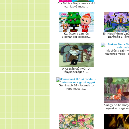
Cry Babies Magic tears - Hol
van lady? mese...
Karácsony van, és
Én Kicsi Pónim Var
Storylandet teljesen...
Barátság 1. éva
Moci és a szörnye
traktoros mese - T
A Kockásfülű Nyúl - A
fényképezőgép -...
Gumimacik 07 - A csoda...-
retro mese a...
A nagy ho-ho-horg
éjszakai horgásza