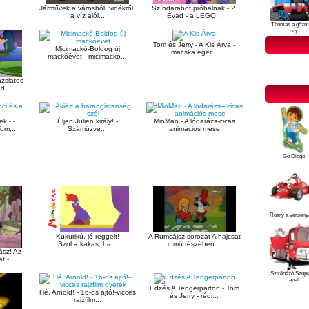
Járművek a városból, vidékről,
Színdarabot próbálnak - 2.
a víz alól...
Évad - a LEGO...
Thomas a gőzm
ony
Tom és Jerry - A Kis Árva -
Micimackó-Boldog új
macska egér...
mackóévet - micimackó...
ázslatos
d...
k - -
Éljen Julien király! -
MioMao - A lódarázs-cicás
om,...
Száműzve...
animációs mese
Go Diego
Roary a verseny
Kukurikú, jó reggelt!
A Rumcájsz sorozat A hajcsat
Szól a kakas, ha...
című részében...
ász! Az
t -...
Szirénázó Szup
apat
Edzés A Tengerparton - Tom
Hé, Arnold! - 16-os ajtó!-vicces
és Jerry - régi...
rajzfilm...