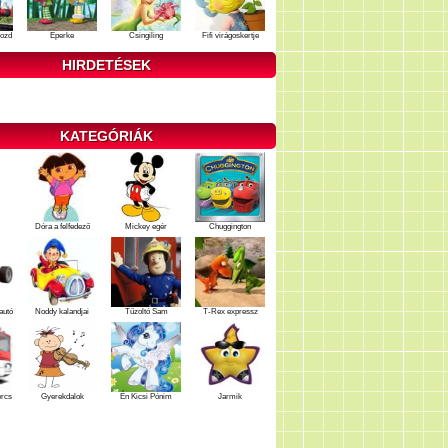
ozd
Eperke
Csingiling
Fifi virágoskertje
HIRDETÉSEK
KATEGÓRIÁK
Dóra a felfedező
Mickey egér
Chuggington
autó
Noddy kalandjai
Tűzoltó Sam
T-Rex expressz
ercs
Gyerekdalok
Én Kicsi Pónim
Jarmik