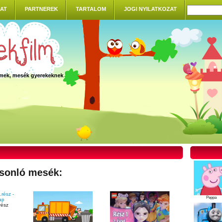
AT
PARTNEREK
TARTALOM
JOGI NYILATKOZAT
ilmek, mesék gyerekeknek
sonló mesék:
Peppa
rész