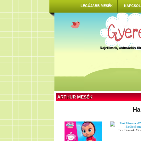
LEGÚJABB MESÉK
KAPCSOL
Rajzfilmek, animációs f
ARTHUR MESÉK
Ha
Tini Titánok 42.