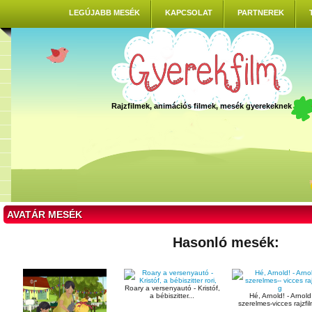
LEGÚJABB MESÉK
KAPCSOLAT
PARTNEREK
Rajzfilmek, animációs filmek, mesék gyerekeknek
AVATÁR MESÉK
Hasonló mesék:
Roary a versenyautó - Kristóf,
a bébiszitter...
Hé, Arnold! - Arnold
szerelmes-vicces rajzfil