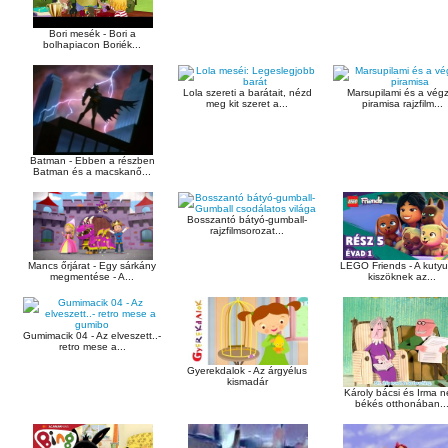
Bori mesék - Bori a
bolhapiacon Boriék...
Lola szereti a barátait, nézd
Marsupilami és a vég
meg kit szeret a...
piramisa rajzfilm...
Batman - Ebben a részben
Batman és a macskanő...
Bosszantó bátyó-gumball-
rajzfilmsorozat...
Mancs őrjárat - Egy sárkány
LEGO Friends - A kuty
megmentése - A...
kiszöknek az...
Gumimacik 04 - Az elveszett..-
retro mese a...
Gyerekdalok - Az árgyélus
kismadár
Károly bácsi és Irma n
békés otthonában..