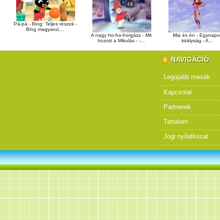
Pá-pá - Bing: Teljes részek -
Bing magyarul,...
A nagy ho-ho-horgász - Mit
Mia és én - Egynapo
hozott a Mikulás - -...
királyság - A...
NAVIGÁCIÓ
Legújabb mesék
Kapcsolat
Partnerek
Tartalom
Jogi nyilatkozat