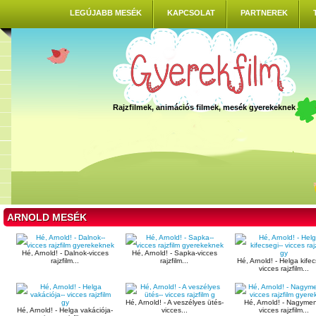
LEGÚJABB MESÉK
KAPCSOLAT
PARTNEREK
Rajzfilmek, animációs filmek, mesék gyerekeknek
ARNOLD MESÉK
Hé, Arnold! - Dalnok-vicces
Hé, Arnold! - Sapka-vicces
rajzfilm...
rajzfilm...
Hé, Arnold! - Helga kifec
vicces rajzfilm...
Hé, Arnold! - A veszélyes ütés-
Hé, Arnold! - Nagyme
Hé, Arnold! - Helga vakációja-
vicces...
vicces rajzfilm...