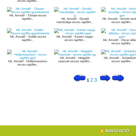
vicces rajzfilm...
Hé, Arnold! - Társak-vicces
rajzfilm...
Hé, Arnold! - Gerald
Hé, Arnold! - Arnold szo
mandulája-vicces rajzfilm...
vicces rajzfilm...
Hé, Arnold! - Szálló-vicces
Hé, Arnold! - Karrier napja-
rajzfilm...
vicces rajzfilm...
Hé, Arnold! - Oscar állá
vicces rajzfilm...
Hé, Arnold! - Helgáék
Hé, Arnold! - Születés
Hé, Arnold! - Hullámvasúton-
utaznak-vicces rajzfilm...
vicces rajzfilm...
vicces rajzfilm...
2
3
1
NAVIGÁCIÓ