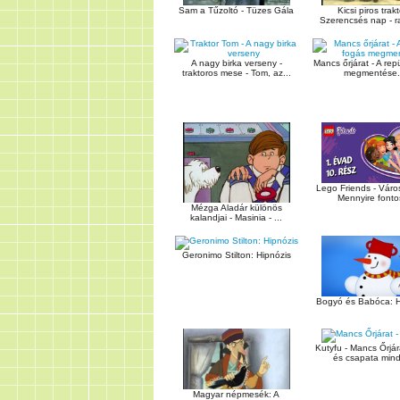
Sam a Tűzoltó - Tüzes Gála
Kicsi piros trakt
Szerencsés nap - raj
A nagy birka verseny -
Mancs őrjárat - A rep
traktoros mese - Tom, az...
megmentése.
Lego Friends - Város
Mennyire fontos
Mézga Aladár különös
kalandjai - Masinia - ...
Geronimo Stilton: Hipnózis
Bogyó és Babóca: 
Kutyfu - Mancs Őrjár
és csapata mindi
Magyar népmesék: A