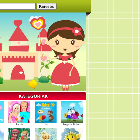
KATEGÓRIÁK
Barbie
Uki
Bogyó és Babóca