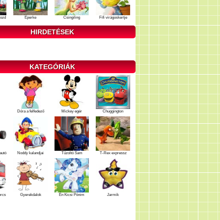
ozd
Eperke
Csingiling
Fifi virágoskertje
HIRDETÉSEK
KATEGÓRIÁK
Dóra a felfedező
Mickey egér
Chuggington
autó
Noddy kalandjai
Tűzoltó Sam
T-Rex expressz
ercs
Gyerekdalok
Én Kicsi Pónim
Jarmik