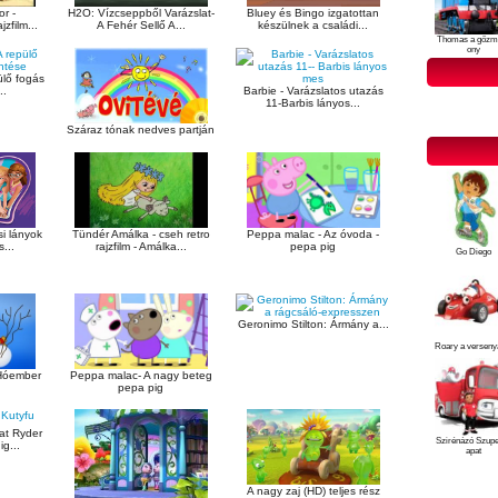
H2O: Vízcseppből Varázslat-
or -
Bluey és Bingo izgatottan
A Fehér Sellő A...
zfilm...
készülnek a családi...
Thomas a gőzm
ony
ülő fogás
..
Barbie - Varázslatos utazás
11-Barbis lányos...
Száraz tónak nedves partján
Peppa malac - Az óvoda -
i lányok
Tündér Amálka - cseh retro
pepa pig
...
rajzfilm - Amálka...
Go Diego
Geronimo Stilton: Ármány a...
Roary a verseny
Peppa malac- A nagy beteg
Hóember
pepa pig
at Ryder
Szirénázó Szup
g...
apat
A nagy zaj (HD) teljes rész