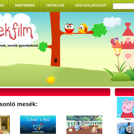
AT
PARTNEREK
TARTALOM
JOGI NYILATKOZAT
ilmek, mesék gyerekeknek
sonló mesék:
Peppa