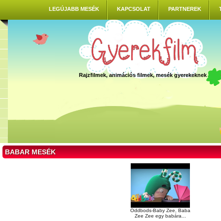
LEGÚJABB MESÉK
KAPCSOLAT
PARTNEREK
Rajzfilmek, animációs filmek, mesék gyerekeknek
BABAR MESÉK
Oddbods-Baby Zee, Baba
Zee Zee egy babára...