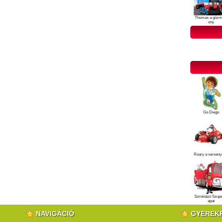
Thomas a gőzm
ony
Go Diego
Roary a verseny
Szirénázó Szup
apat
NAVIGÁCIÓ
GYEREK