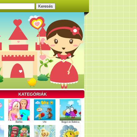
KATEGÓRIÁK
Barbie
Uki
Bogyó és Babóca