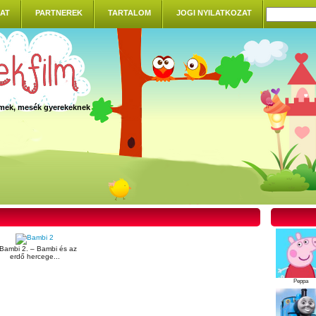
AT
PARTNEREK
TARTALOM
JOGI NYILATKOZAT
ilmek, mesék gyerekeknek
Bambi 2. – Bambi és az
erdő hercege...
Peppa