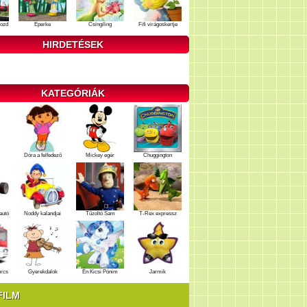
ozd
Eperke
Csingiling
Fifi virágoskertje
HIRDETÉSEK
KATEGÓRIÁK
Dóra a felfedező
Mickey egér
Chuggington
autó
Noddy kalandjai
Tűzoltó Sam
T-Rex expressz
ercs
Gyerekdalok
Én Kicsi Pónim
Jarmik
FILM