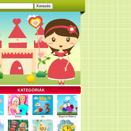
KATEGÓRIÁK
Barbie
Uki
Bogyó és Babóca