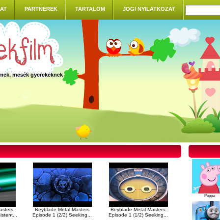
AT
PARTNEREK
TARTALOM
JOGI NYILATKOZAT
ilmek, mesék gyerekeknek
Peppa
asters
Beyblade Metal Masters
Beyblade Metal Masters:
stent...
Episode 1 (2/2) Seeking...
Episode 1 (1/2) Seeking...