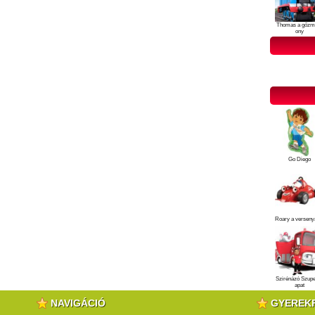
Thomas a gőzm
ony
Go Diego
Roary a verseny
Szirénázó Szup
apat
NAVIGÁCIÓ
GYEREK