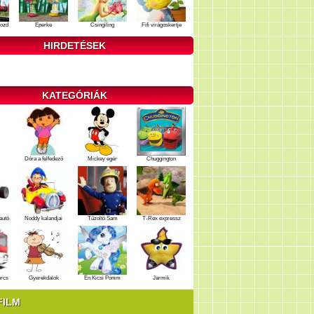
ozd
Eperke
Csingiling
Fifi virágoskertje
HIRDETÉSEK
KATEGÓRIÁK
Dóra a felfedező
Mickey egér
Chuggington
autó
Noddy kalandjai
Tűzoltó Sam
T-Rex expressz
ercs
Gyerekdalok
Én Kicsi Pónim
Jarmik
FILM