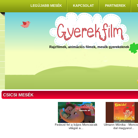
LEGÚJABB MESÉK
KAPCSOLAT
PARTNEREK
Rajzfilmek, animációs filmek, mesék gyerekeknek
CSICSI MESÉK
Fedezd fel a bájos Moncsicsik
Ulmann Mónika - Moncsi
világát a...
dal magyarul...