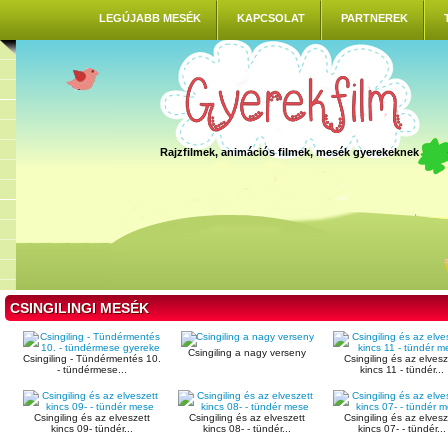
LEGÚJABB MESÉK
KAPCSOLAT
PARTNEREK
Rajzfilmek, animációs filmek, mesék gyerekeknek
CSINGILINGI MESÉK
Csingiling a nagy verseny
Csingiling - Tündérmentés 10.
Csingiling és az elvesz
- tündérmese...
kincs 11 - tündér...
Csingiling és az elveszett
Csingiling és az elveszett
Csingiling és az elvesz
kincs 09- tündér...
kincs 08- - tündér...
kincs 07- - tündér...