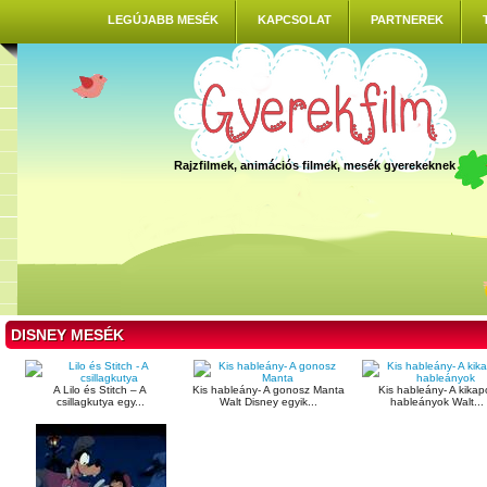
LEGÚJABB MESÉK
KAPCSOLAT
PARTNEREK
Rajzfilmek, animációs filmek, mesék gyerekeknek
DISNEY MESÉK
A Lilo és Stitch – A
Kis hableány- A gonosz Manta
Kis hableány- A kikap
csillagkutya egy...
Walt Disney egyik...
hableányok Walt...