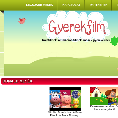
LEGÚJABB MESÉK
KAPCSOLAT
PARTNEREK
Rajzfilmek, animációs filmek, mesék gyerekeknek
DONALD MESÉK
Kerekmese tartalma: J
bácsi a tanyán él,...
Old MacDonald Had A Farm-
Plus Lots More Nursery...