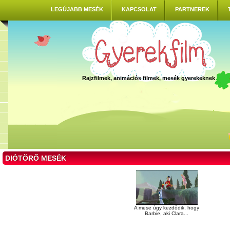
LEGÚJABB MESÉK
KAPCSOLAT
PARTNEREK
Rajzfilmek, animációs filmek, mesék gyerekeknek
DIÓTÖRŐ MESÉK
A mese úgy kezdődik, hogy
Barbie, aki Clara...