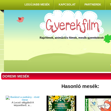
LEGÚJABB MESÉK
KAPCSOLAT
PARTNEREK
Rajzfilmek, animációs filmek, mesék gyerekeknek
DOREMI MESÉK
Hasonló mesék:
A Lecsó világából A
képzelőerő, a...