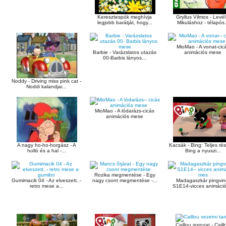
Keresztespók meghívja
Gryllus Vilmos - Levél
legjobb barátját, hogy...
Mikuláshoz - télapós.
MioMao - A vonat-cic
Barbie - Varázslatos utazás
animációs mese
00-Barbis lányos...
Noddy - Driving miss pink cat -
Noddi kalandjai...
MioMao - A lódarázs-cicás
animációs mese
A nagy ho-ho-horgász - A
Kacsák - Bing: Teljes rés
holló és a hal -...
Bing a nyuszi...
Rozika megmentése - Egy
Gumimacik 04 - Az elveszett..-
nagy csont megmentése -...
Madagaszkár pingvin
retro mese a...
S1E14-vicces animáció
Caillou sorozat - Caill