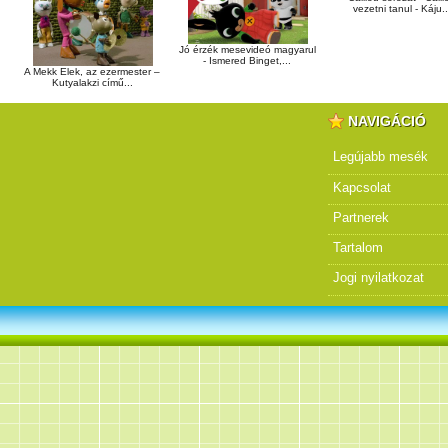
vezetni tanul - Káju..
Jó érzék mesevideó magyarul
- Ismered Binget,...
A Mekk Elek, az ezermester –
Kutyalakzi című...
NAVIGÁCIÓ
Legújabb mesék
Kapcsolat
Partnerek
Tartalom
Jogi nyilatkozat