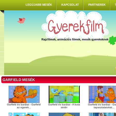
LEGÚJABB MESÉK
KAPCSOLAT
PARTNEREK
Rajzfilmek, animációs filmek, mesék gyerekeknek
GARFIELD MESÉK
Garfield és barátai - Garfield
Garfield és barátai - A buta
Garfield és barátai - Gar
az egerek...
sintér
tapasztalatokat...