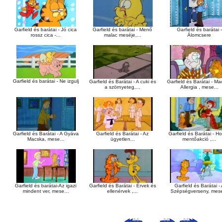
Garfield és barátai - Jó cica
Garfield és barátai - Menő
Garfield és barátai -
rossz cica -...
malac meséje,...
Álomcsere
Garfield és barátai - Ne izgulj
Garfield és Barátai - A cuki és
Garfield és Barátai - M
a szörnyeteg,...
Allergia , mese...
Garfield és Barátai - A Gyáva
Garfield és Barátai - Az
Garfield és Barátai - H
Macska, mese...
ügyetlen...
mentőakció ,...
Garfield és barátai-Az igazi
Garfield és Barátai - Érvek és
Garfield és Barátai -
mindent ver, mese...
ellenérvek ,...
Szépségverseny, mese