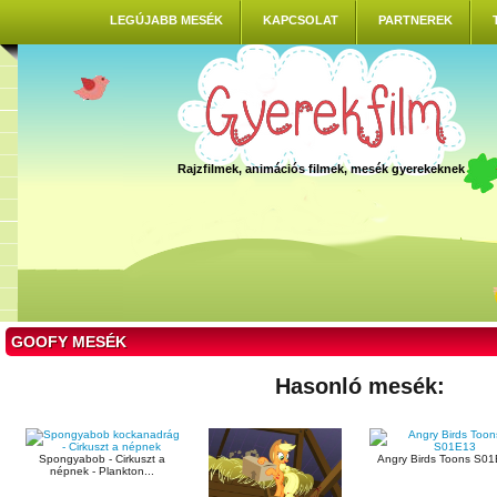
LEGÚJABB MESÉK
KAPCSOLAT
PARTNEREK
Rajzfilmek, animációs filmek, mesék gyerekeknek
GOOFY MESÉK
Hasonló mesék:
Spongyabob - Cirkuszt a
Angry Birds Toons S0
népnek - Plankton...