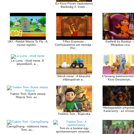
Én Kicsi Pónim Varázslatos
Barátság 3. évad...
UKI - Rabbit Wants To Fly - A
T-Rex Expressz -
Garfield és Barátai -
nyuszi repülni...
Confusiusornis azt mondja -
Minipláza cica
Pici...
La Luna - rövid mese. A
képzelőerő, a...
Nándi mese - A kisautók
A farsang beköszöntött
ellátogatnak a...
Kicsi Gesztenye...
Traktor Tom- Gyere vissza
Röpcsi Tom, az...
Madagaszkár pingvinje
Karácsony - az ünnepi
Trükkös Tom - Bújócska
Csengőhang - traktoros mese,
Tom és a barátai egy
Tom, az...
sportversenyen vesznek...