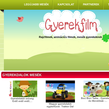
LEGÚJABB MESÉK
KAPCSOLAT
PARTNEREK
Rajzfilmek, animációs filmek, mesék gyerekeknek
GYEREKDALOK MESÉK
Boci Boci Tarka - Gyerek
Gyerekdalok szöveg:
és Mondókák -...
Erdő erdő erdő,...
Magyar gyerekdalok
egybefűzve: Traktor Dal