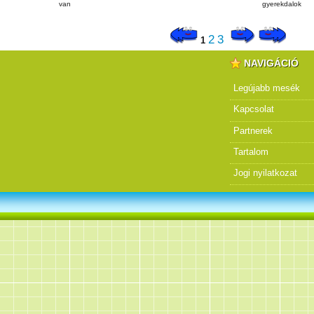
van
gyerekdalok
2
3
1
NAVIGÁCIÓ
Legújabb mesék
Kapcsolat
Partnerek
Tartalom
Jogi nyilatkozat