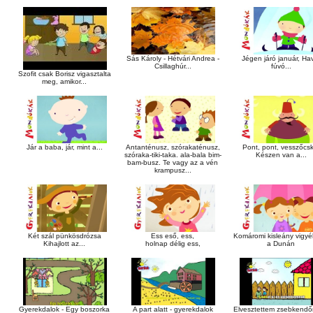
Sás Károly - Hétvári Andrea -
Jégen járó január, Ha
Csillaghúr...
fúvó...
Szofit csak Borisz vigasztalta
meg, amikor...
Jár a baba, jár, mint a...
Antanténusz, szórakaténusz,
Pont, pont, vesszőcs
szóraka-tiki-taka. ala-bala bim-
Készen van a...
bam-busz. Te vagy az a vén
krampusz...
Két szál pünkösdrózsa
Ess eső, ess,
Komáromi kisleány vigyél
Kihajlott az...
holnap délig ess,
a Dunán
Gyerekdalok - Egy boszorka
A part alatt - gyerekdalok
Elvesztettem zsebkendő