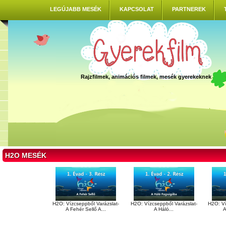
LEGÚJABB MESÉK
KAPCSOLAT
PARTNEREK
Rajzfilmek, animációs filmek, mesék gyerekeknek
H2O MESÉK
H2O: Vízcseppből Varázslat-
H2O: Vízcseppből Varázslat-
H2O: Ví
A Fehér Sellő A...
A Háló...
A