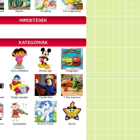
ozd
Eperke
Csingiling
Fifi virágoskertje
HIRDETÉSEK
KATEGÓRIÁK
Dóra a felfedező
Mickey egér
Chuggington
autó
Noddy kalandjai
Tűzoltó Sam
T-Rex expressz
ercs
Gyerekdalok
Én Kicsi Pónim
Jarmik