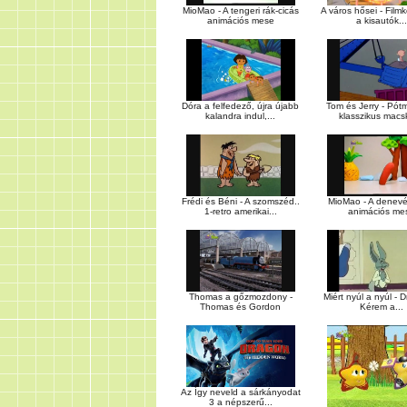
MioMao - A tengeri rák-cicás
A város hősei - Filmk
animációs mese
a kisautók...
Dóra a felfedező, újra újabb
Tom és Jerry - Pót
kalandra indul,...
klasszikus macsk
Frédi és Béni - A szomszéd..
MioMao - A denevé
1-retro amerikai...
animációs me
Thomas a gőzmozdony -
Miért nyúl a nyúl - D
Thomas és Gordon
Kérem a...
Az Így neveld a sárkányodat
3 a népszerű...