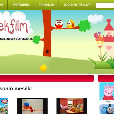
AT
PARTNEREK
TARTALOM
JOGI NYILATKOZAT
ilmek, mesék gyerekeknek
sonló mesék:
Peppa