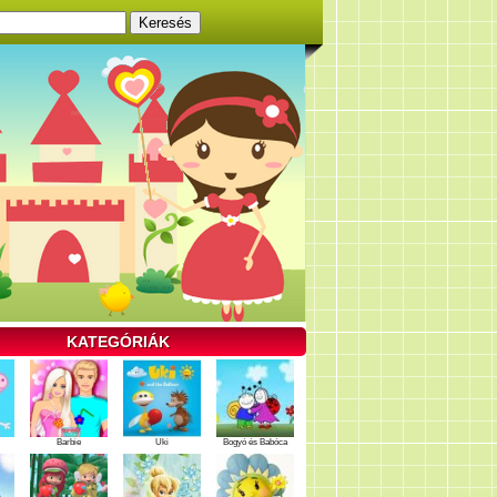
KATEGÓRIÁK
Barbie
Uki
Bogyó és Babóca