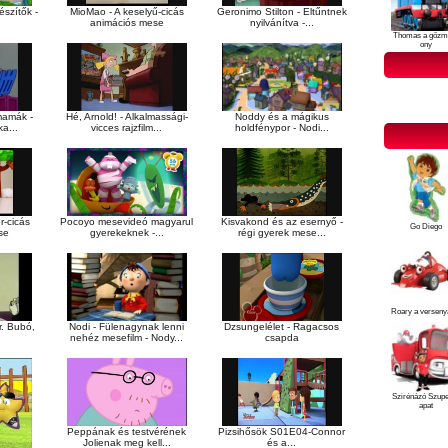
észítők -
MioMao - A keselyű-cicás
Geronimo Stilton - Eltűntnek
animációs mese
nyilvánítva -...
Thomas a gőzm
ony
mamák -
Hé, Arnold! - Alkalmassági-
Noddy és a mágikus
a...
vicces rajzfilm...
holdfénypor - Nodi...
r-cicás
Pocoyo mesevideó magyarul
Kisvakond és az esernyő -
Go Diego
se
gyerekeknek -...
régi gyerek mese...
Roary a verseny
r. Bubó,
Nodi - Fülenagynak lenni
Dzsungelélet - Ragacsos
nehéz mesefilm - Nody...
csapda
Szirénázó Szup
apat
Peppának és testvérének
Pizsihősök S01E04-Connor
Jolienak meg kell...
és a...