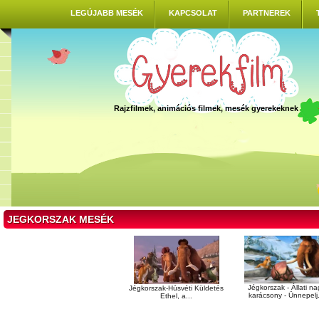
LEGÚJABB MESÉK
KAPCSOLAT
PARTNEREK
Rajzfilmek, animációs filmek, mesék gyerekeknek
JEGKORSZAK MESÉK
Jégkorszak - Állati na
Jégkorszak-Húsvéti Küldetés
karácsony - Ünnepelj.
Ethel, a...