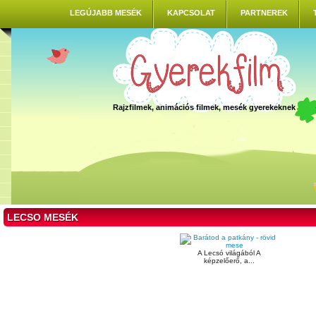
LEGÚJABB MESÉK
KAPCSOLAT
PARTNEREK
Rajzfilmek, animációs filmek, mesék gyerekeknek
LECSO MESÉK
A Lecsó világából A
képzelőerő, a...