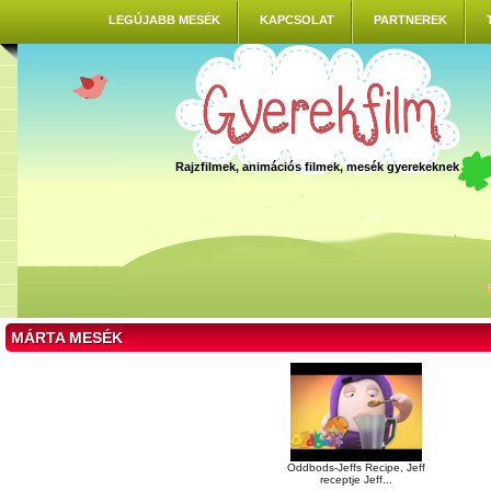
LEGÚJABB MESÉK
KAPCSOLAT
PARTNEREK
Rajzfilmek, animációs filmek, mesék gyerekeknek
MÁRTA MESÉK
Oddbods-Jeffs Recipe, Jeff
receptje Jeff...