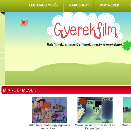
LEGÚJABB MESÉK
KAPCSOLAT
PARTNEREK
Rajzfilmek, animációs filmek, mesék gyerekeknek
MIKROBI MESÉK
Mikrobi
Mikrobi ezúttal is egy izgalmas
Mikrobi az univerzális robot és
űrutazásra...
Peppe újabb...