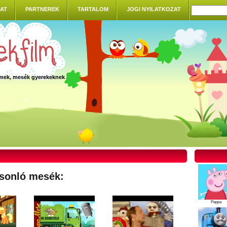
AT
PARTNEREK
TARTALOM
JOGI NYILATKOZAT
ilmek, mesék gyerekeknek
sonló mesék:
Peppa