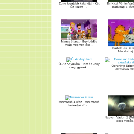
Zorro legújabb kalandjai - Két
Én Kicsi Pónim Var
tűz között - ...
Barátság 3. éva
Mancs őrjárat - Egy büdös
virág megmentése...
Garfield és Barát
Macskabaj
Ő, Az Anyukám - Tom és Jerry
Geronimo Stilton
- régi gyerek...
aktatáska tit
Micimackó 4.rész - Mici mackó
kalandjai - Ez...
Nagyon Vadon 2 (Telje
teljes mesék.