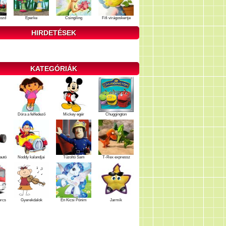
ozd
Eperke
Csingiling
Fifi virágoskertje
HIRDETÉSEK
KATEGÓRIÁK
Dóra a felfedező
Mickey egér
Chuggington
autó
Noddy kalandjai
Tűzoltó Sam
T-Rex expressz
ercs
Gyerekdalok
Én Kicsi Pónim
Jarmik