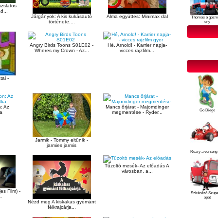
ázslatos
d...
Járgányok: A kis kukásautó
Alma együttes: Minimax dal
Thomas a gőzm
története....
ony
Angry Birds Toons S01E02 -
Hé, Arnold! - Karrier napja-
Wheres my Crown - Az...
vicces rajzfilm...
ai -
: Az
Mancs őrjárat - Majomdinger
Go Diego
ka
megmentése - Ryder...
Jarmik - Tommy eltűnik -
jarmies jarmis
Roary a verseny
Tűzoltó mesék- Az előadás A
városban, a...
s Film) -
Szirénázó Szup
..
apat
Nézd meg A kiskakas gyémánt
félkrajcárja...