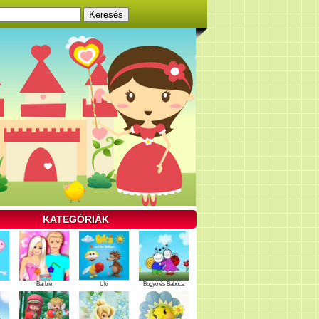
KATEGÓRIÁK
Barbie
Uki
Bogyó és Babóca