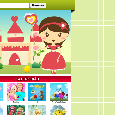
KATEGÓRIÁK
Barbie
Uki
Bogyó és Babóca