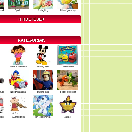
ozd
Eperke
Csingiling
Fifi virágoskertje
HIRDETÉSEK
KATEGÓRIÁK
Dóra a felfedező
Mickey egér
Chuggington
autó
Noddy kalandjai
Tűzoltó Sam
T-Rex expressz
ercs
Gyerekdalok
Én Kicsi Pónim
Jarmik