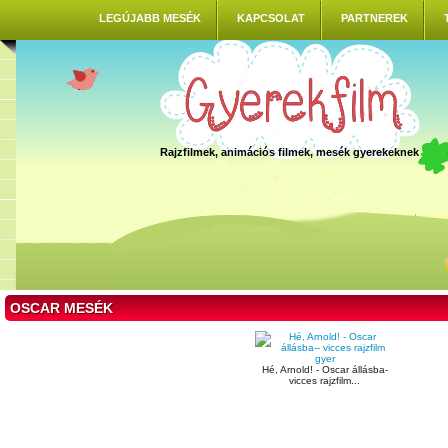
LEGÚJABB MESÉK
KAPCSOLAT
PARTNEREK
Rajzfilmek, animációs filmek, mesék gyerekeknek
OSCAR MESÉK
Hé, Arnold! - Oscar állásba-
vicces rajzfilm...