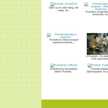
Eljön az év első hideg, téli
napja, és...
Pumukli a tengerés
keveredik, és.
Pumukli és Odessi tengeri
utazásra indulnak,...
A Pumukli – Az elad
című epizódban
A karácsonyi készülődés
Pumukli imádja
idején Pumukli...
újdonságokat, és am