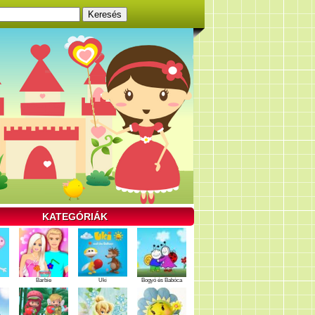
KATEGÓRIÁK
Barbie
Uki
Bogyó és Babóca