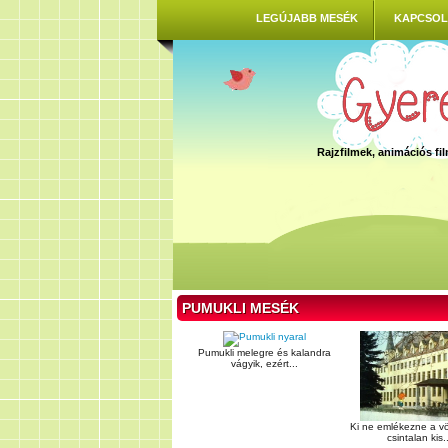
LEGÚJABB MESÉK
KAPCSOL
Rajzfilmek, animációs f
PUMUKLI MESÉK
Pumukli melegre és kalandra
vágyik, ezért...
Ki ne emlékezne a vö
csintalan kis..