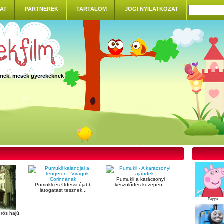
AT
PARTNEREK
TARTALOM
JOGI NYILATKOZAT
ilmek, mesék gyerekeknek
Pumukli a karácsonyi
Pumukli és Odessi újabb
készülődés közepén...
látogatást tesznek...
Peppa
rös hajú,
.