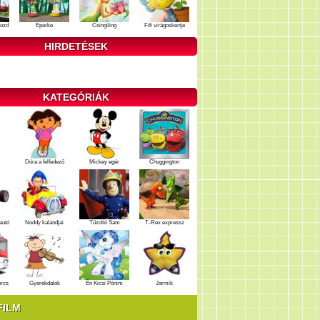
ozd
Eperke
Csingiling
Fifi virágoskertje
HIRDETÉSEK
KATEGÓRIÁK
Dóra a felfedező
Mickey egér
Chuggington
autó
Noddy kalandjai
Tűzoltó Sam
T-Rex expressz
ercs
Gyerekdalok
Én Kicsi Pónim
Jarmik
FILM