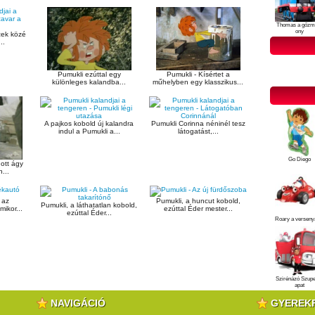
Thomas a gőzm
ony
zek közé
..
Pumukli ezúttal egy
Pumukli - Kísértet a
különleges kalandba...
műhelyben egy klasszikus...
A pajkos kobold új kalandra
Pumukli Corinna néninél tesz
indul a Pumukli a...
látogatást,...
Go Diego
ott ágy
...
 az
Pumukli, a huncut kobold,
Pumukli, a láthatatlan kobold,
ikor...
ezúttal Éder mester...
ezúttal Éder...
Roary a verseny
Szirénázó Szup
apat
NAVIGÁCIÓ
GYEREK