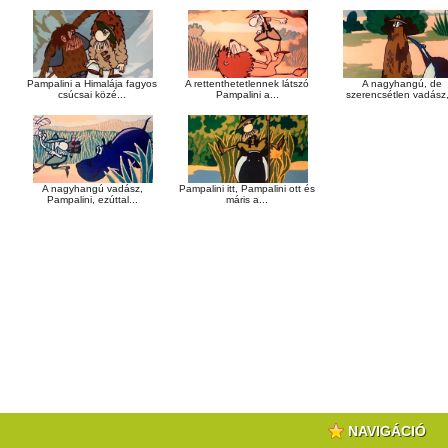
Pampalini a Himalája fagyos
A rettenthetetlennek látszó
A nagyhangú, de
csúcsai közé...
Pampalini a...
szerencsétlen vadász,
A nagyhangú vadász,
Pampalini itt, Pampalini ott és
Pampalini, ezúttal...
máris a...
NAVIGÁCIÓ