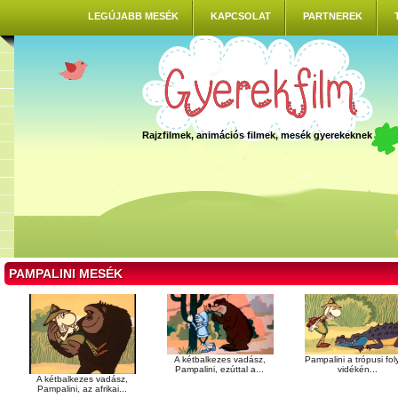
LEGÚJABB MESÉK
KAPCSOLAT
PARTNEREK
Rajzfilmek, animációs filmek, mesék gyerekeknek
PAMPALINI MESÉK
A kétbalkezes vadász,
Pampalini a trópusi fol
Pampalini, ezúttal a...
vidékén...
A kétbalkezes vadász,
Pampalini, az afrikai...