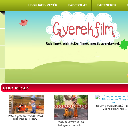
LEGÚJABB MESÉK
KAPCSOLAT
PARTNEREK
Rajzfilmek, animációs filmek, mesék gyerekeknek
RORY MESÉK
Roary a versenyautó - 
végre Roary rori,...
Roary a versenyautó, Roari
első napja - Roary...
Roary a versenyautó,
Csillagok és autók -...