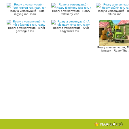
Roary a versenyautó - Totó
Roary a versenyautó - Roary
Roary a versenyautó - 
ragyog rori, roari,...
féltékeny lesz...
eltűnik rori...
Roary a versenyautó - A hét
Roary a versenyautó - A víz
gézengúz rori,...
nagy kincs rori,...
Roary a versenyautó, Ti
kincsek - Roary The..
NAVIGÁCIÓ