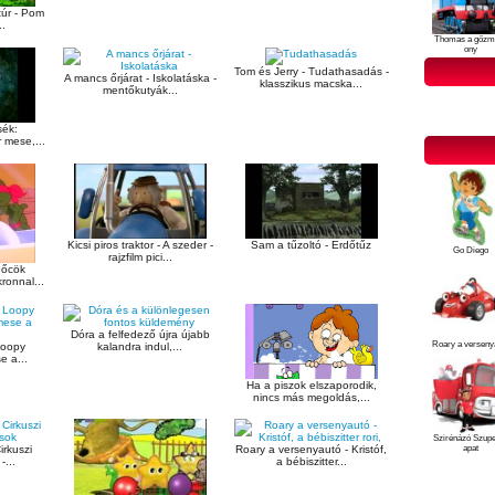
úr - Pom
.
Thomas a gőzm
ony
Tom és Jerry - Tudathasadás -
A mancs őrjárat - Iskolatáska -
klasszikus macska...
mentőkutyák...
ék:
mese,...
Kicsi piros traktor - A szeder -
Sam a tűzoltó - Erdőtűz
Go Diego
rajzfilm pici...
nőcök
ronnal...
Dóra a felfedező újra újabb
Roary a verseny
Loopy
kalandra indul,...
e a...
Ha a piszok elszaporodik,
nincs más megoldás,...
Szirénázó Szup
apat
irkuszi
Roary a versenyautó - Kristóf,
...
a bébiszitter...