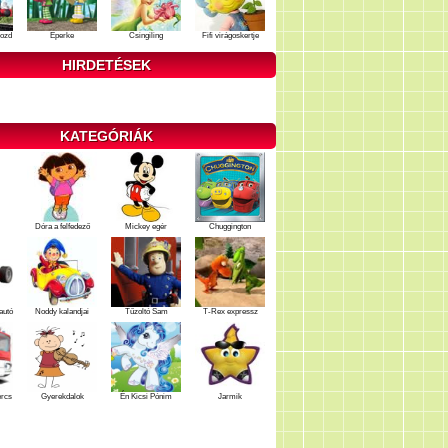
ozd
Eperke
Csingiling
Fifi virágoskertje
HIRDETÉSEK
KATEGÓRIÁK
Dóra a felfedező
Mickey egér
Chuggington
autó
Noddy kalandjai
Tűzoltó Sam
T-Rex expressz
ercs
Gyerekdalok
Én Kicsi Pónim
Jarmik