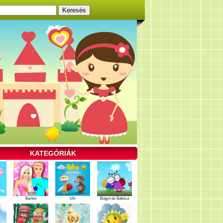
KATEGÓRIÁK
Barbie
Uki
Bogyó és Babóca