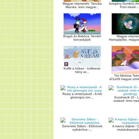
Magyar népmesék: Tancika
Szegény Gombóc Art
Marcika, retro magyar...
Pom meséi -..
Bogyó és Babóca: Vendel
Magyar népmes
korcsolyázik
Hamupipőke, magyar 
Kuflik a hóban - kuflimese
Irány az...
Tini Nindzsa Tek
s01e09 magyar szink
Roary a versenyautó - A hét
gézengúz rori,...
Gumimacik 10 - 
szabad- retro mes
Geronimo Stilton - Eltűntnek
A mancs őrjárat - C
nyilvánítva -...
mutatványosok -