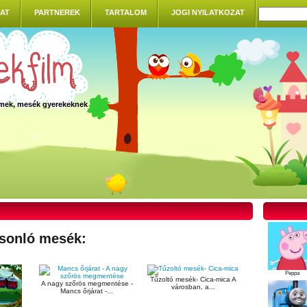
AT
PARTNEREK
TARTALOM
JOGI NYILATKOZAT
ilmek, mesék gyerekeknek
sonló mesék:
Peppa
Tűzoltó mesék- Cica-mica A
A nagy szőrös megmentése -
városban, a...
Mancs őrjárat -...