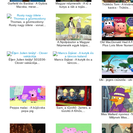
Garfield és Barátai - A Gyáva
Magyar népmesék - A tű a
Trükkös Tom - A kíván
Macska, mese...
kutya a rák a tojás...
kavics - Trükös...
Thomas, a gőzmozdony:
Rusty nagy ötlete - vonat...
A Nyúlpásztor a Magyar
Old MacDonald Had A F
Népmesék egyik bájos...
Plus Lots More Nursery
Éljen Julien király! S01E06-
Mancs őrjárat - A kutyik és a
Clover vakációja...
táncos...
Uki - jeges csúszda - uk
Peppa malac - A bújócska
Sam, a tűzoltó- James, a
pepa pig
tűzoltó A főhős,...
Miss Mallard nyomoz -T
Millynek Miss...