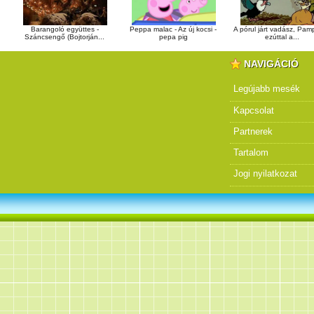
Peppa malac - Az új kocsi -
Barangoló együttes -
A pórul járt vadász, Pamp
pepa pig
Száncsengő (Bojtorján...
ezúttal a...
NAVIGÁCIÓ
Legújabb mesék
Kapcsolat
Partnerek
Tartalom
Jogi nyilatkozat