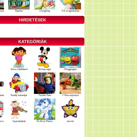
ozd
Eperke
Csingiling
Fifi virágoskertje
HIRDETÉSEK
KATEGÓRIÁK
Dóra a felfedező
Mickey egér
Chuggington
autó
Noddy kalandjai
Tűzoltó Sam
T-Rex expressz
ercs
Gyerekdalok
Én Kicsi Pónim
Jarmik