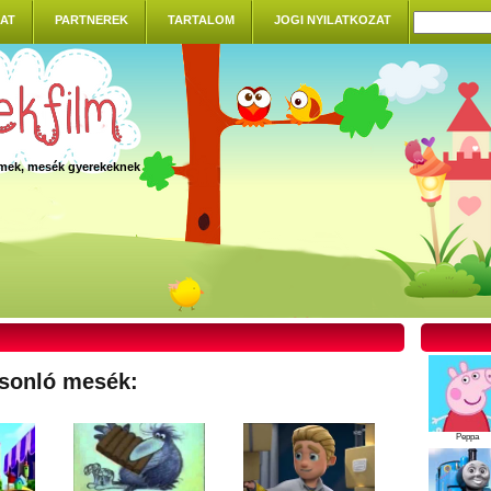
AT
PARTNEREK
TARTALOM
JOGI NYILATKOZAT
ilmek, mesék gyerekeknek
sonló mesék:
Peppa