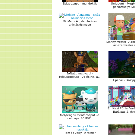
Zsipp-zsupp - mondókák
Umizoomi - Megke
görkorcsolya Milli
MioMao - A galamb-cicás
animációs mese
Manny mester - A cs
az ezermester é
JoNaLu magyarul -
Hókuszpókusz - Jo és Na, a...
Eperke - Galop
Én Kicsi Pónim Var
Barátság 2. éva
Mélytengeri mentőcsapat - A
cet cápa S01E01
Tom és Jerry - A farmer