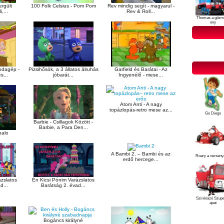
Rev mindig segít - magyarul -
100 Folk Celsius - Pom Pom
rgült
Rev & Roll...
,...
Thomas a gőzm
ony
odagép -
Pizsihősök, a 3 állatos álruhás
Garfield és Barátai - Az
s...
jóbarát...
Ingyenélő - mese...
Atom Anti - A nagy
topázlopás-retro mese az...
Go Diego
Barbie - Csillagok Között -
Barbie, a Para Den...
palo
A Bambi 2. – Bambi és az
Roary a verseny
erdő hercege...
ázslatos
Én Kicsi Pónim Varázslatos
d...
Barátság 2. évad...
Szirénázó Szup
apat
Bogáncs királyné