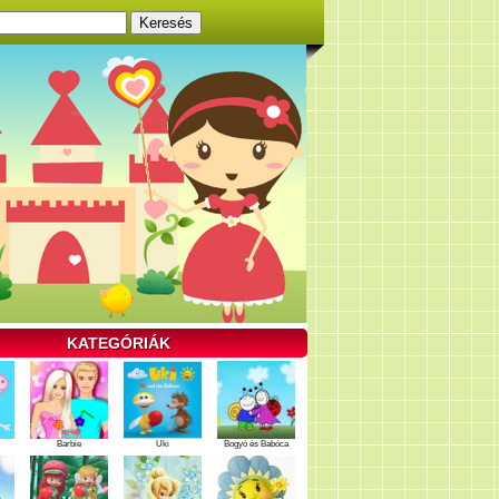
KATEGÓRIÁK
Barbie
Uki
Bogyó és Babóca