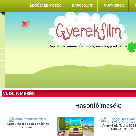
LEGÚJABB MESÉK
KAPCSOLAT
PARTNEREK
Rajzfilmek, animációs filmek, mesék gyerekeknek
VUDLIK MESÉK
Hasonló mesék:
Caillou most éppen bohócnak
Angry Birds Toons S01E
szeretne...
Run Chuck Run