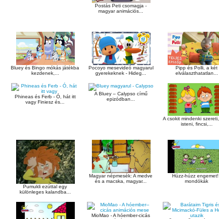
Postás Peti csomagja -
magyar animációs...
Bluey és Bingo mókás játékba
Pocoyo mesevideó magyarul
Pipp és Polli, a két
kezdenek,...
gyerekeknek - Hideg...
elválaszthatatlan...
A Bluey – Calypso című
Phineas és Ferb - Ó, hát itt
epizódban...
vagy Finiesz és...
A csokit mindenki szereti
isteni, fincsi,...
Magyar népmesék: A medve
Húzz-húzz engemet! 
és a macska, magyar...
mondókák
Pumukli ezúttal egy
különleges kalandba...
MioMao - A hóember-cicás