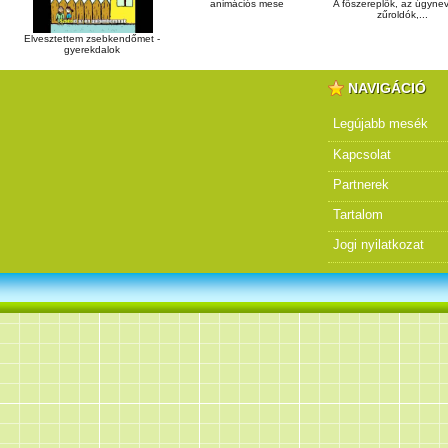
animációs mese
A főszereplők, az úgyne
zűroldók,...
Elvesztettem zsebkendőmet -
gyerekdalok
NAVIGÁCIÓ
Legújabb mesék
Kapcsolat
Partnerek
Tartalom
Jogi nyilatkozat