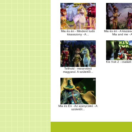
Mia és én - Mindent tudó
Mia és én - A kiszára
kisasszony - A...
Mia and me - A
Kis Vuk 2 - családi 
Telihold - mesevideó
magyarul. A szüleitől...
Mia és Én - Az aranycsikó - A
szüleitől...