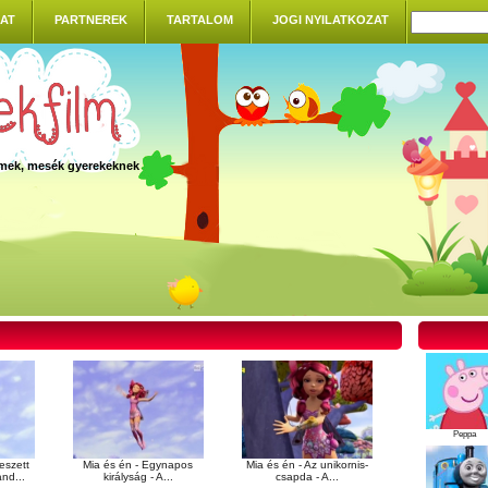
AT
PARTNEREK
TARTALOM
JOGI NYILATKOZAT
ilmek, mesék gyerekeknek
Peppa
eszett
Mia és én - Egynapos
Mia és én - Az unikornis-
and...
királyság - A...
csapda - A...