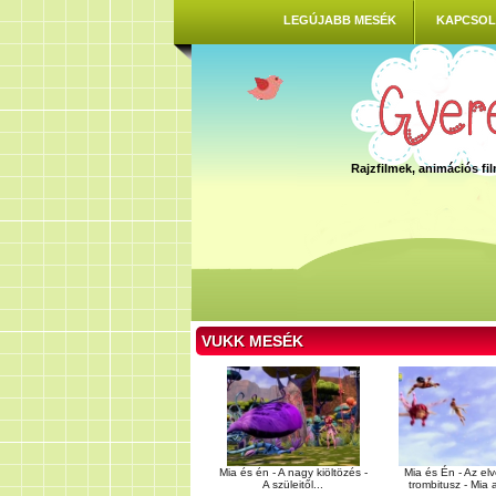
LEGÚJABB MESÉK
KAPCSOL
Rajzfilmek, animációs f
VUKK MESÉK
Mia és én - A nagy kiöltözés -
Mia és Én - Az elv
A szüleitől...
trombitusz - Mia 