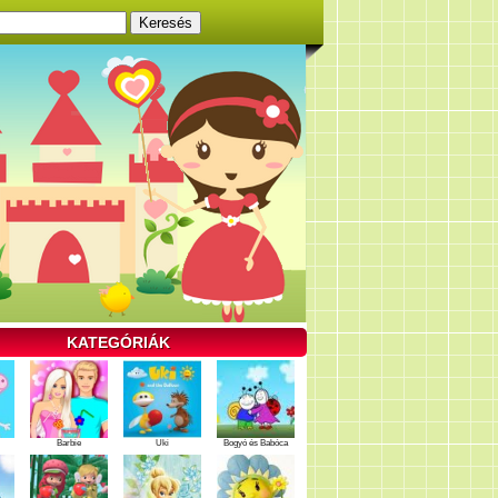
KATEGÓRIÁK
Barbie
Uki
Bogyó és Babóca