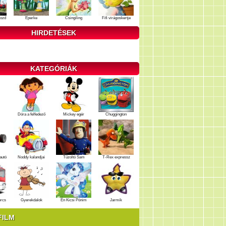
ozd
Eperke
Csingiling
Fifi virágoskertje
HIRDETÉSEK
KATEGÓRIÁK
Dóra a felfedező
Mickey egér
Chuggington
autó
Noddy kalandjai
Tűzoltó Sam
T-Rex expressz
ercs
Gyerekdalok
Én Kicsi Pónim
Jarmik
FILM