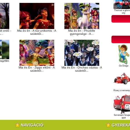
Thomas a gőzm
ony
dt erdő -
Mia és én - A tűz-unikornis - A
Mia és én - Phuddle
...
szüleitől...
gyengesége - A...
rajzfilm
Go Diego
Mia és Én - Ziggo eltűnt - A
Mia és Én - Onchao oázisa - A
szüleitől...
szüleitől...
Roary a verseny
Szirénázó Szup
apat
NAVIGÁCIÓ
GYEREK