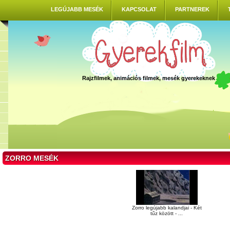
LEGÚJABB MESÉK
KAPCSOLAT
PARTNEREK
Rajzfilmek, animációs filmek, mesék gyerekeknek
ZORRO MESÉK
Zorro legújabb kalandjai - Két
tűz között - ...