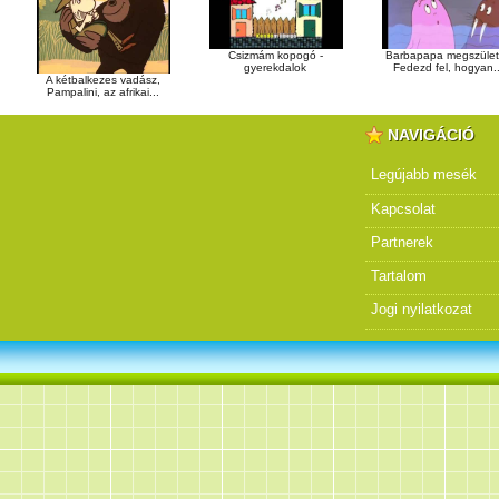
Csizmám kopogó -
Barbapapa megszület
gyerekdalok
Fedezd fel, hogyan..
A kétbalkezes vadász,
Pampalini, az afrikai...
NAVIGÁCIÓ
Legújabb mesék
Kapcsolat
Partnerek
Tartalom
Jogi nyilatkozat