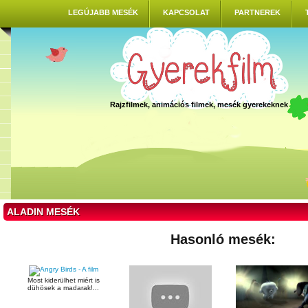
LEGÚJABB MESÉK
KAPCSOLAT
PARTNEREK
Rajzfilmek, animációs filmek, mesék gyerekeknek
ALADIN MESÉK
Hasonló mesék:
Most kiderülhet miért is
dühösek a madarak!...