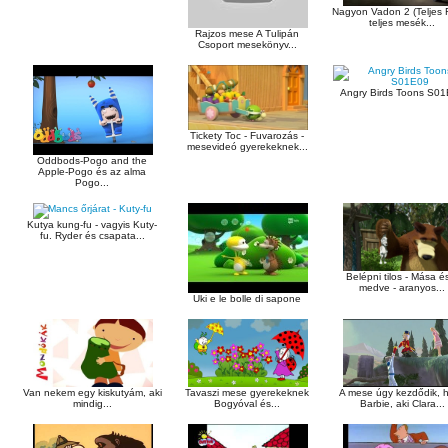
Nagyon Vadon 2 (Teljes F
teljes mesék...
Rajzos mese A Tulipán
Csoport mesekönyv...
Angry Birds Toons S0
Tickety Toc - Fuvarozás -
mesevideó gyerekeknek...
Oddbods-Pogo and the
Apple-Pogo és az alma
Pogo...
Kutya kung-fu - vagyis Kuty-
fu. Ryder és csapata...
Belépni tilos - Mása é
medve - aranyos...
Uki e le bolle di sapone
Van nekem egy kiskutyám, aki
Tavaszi mese gyerekeknek
A mese úgy kezdődik, 
mindig...
Bogyóval és...
Barbie, aki Clara...