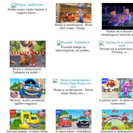
Amikor papa malac hazaér a
nagyon sáros...
Roary a versenyautó, Roari
első napja - Roary...
Barbie és a lányok
kempingezni mennek az
Pumukli imádja az
Thomas és a szökevény
újdonságokat, és amikor...
- Thomas, a...
Roary a versenyautó,
Csillagok és autók -...
Roary a versenyautó - Dönts
végre Roary rori,...
Nevess - autós animációs
A szörny autó - A város h
rajzfilm magyarul....
mesevideó...
Kincses térkép - A város hősei
A város hősei - Cseréljünk
Szereted a vidámparko