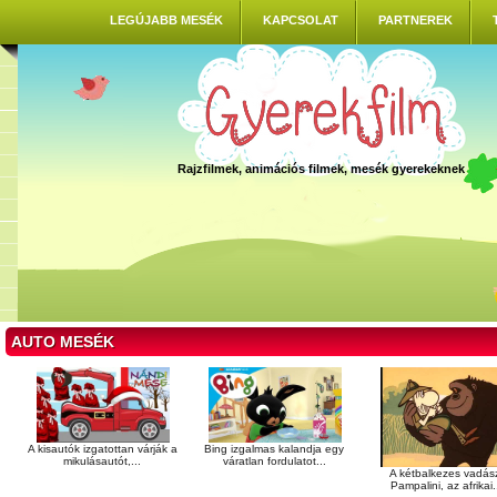
LEGÚJABB MESÉK
KAPCSOLAT
PARTNEREK
Rajzfilmek, animációs filmek, mesék gyerekeknek
AUTO MESÉK
A kisautók izgatottan várják a
Bing izgalmas kalandja egy
mikulásautót,...
váratlan fordulatot...
A kétbalkezes vadás
Pampalini, az afrikai.