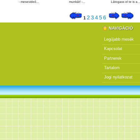
- mesevideó...
munkát! -...
Látogass el te is a..
2
3
4
5
6
1
NAVIGÁCIÓ
Legújabb mesék
Kapcsolat
Partnerek
Tartalom
Jogi nyilatkozat