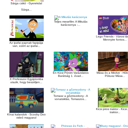
Sárga csikó - Gyerekdal
Sárga...
Teljes mesefilm: A Mikulás
karácsonya -...
Lego Friends - Városi l
Mennyire fontos...
Az ipafai papnak fapipája
van, ezért az ipafai...
Mása és a Medve - Hók
Én Kicsi Pónim Varázslatos
Pókusz Mása...
Barátság 1. évad...
X Professzor Egyiptomba
utazik, hogy beszéljen...
Tomasz a gőzmozdony - A
vonatsiklás, Tomaszos...
Kicsi piros traktor - Kicsi
traktor...
Kínai kalandok - Scooby Doo
videó magyarul