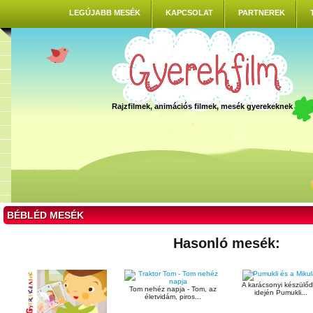
LEGÚJABB MESÉK
KAPCSOLAT
PARTNEREK
Rajzfilmek, animációs filmek, mesék gyerekeknek
BÉBLÉD MESÉK
Hasonló mesék:
A karácsonyi készülő
Tom nehéz napja - Tom, az
idején Pumukli...
életvidám, piros...