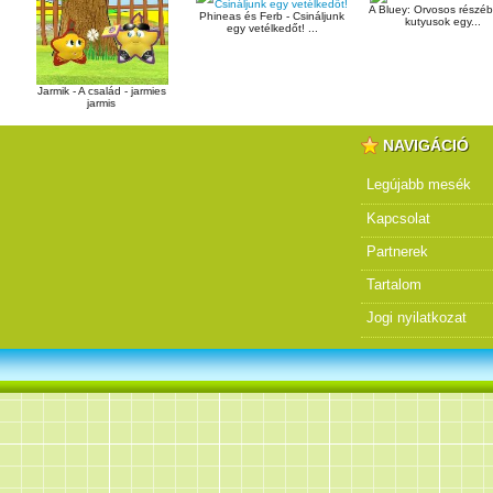
A Bluey: Orvosos részé
Phineas és Ferb - Csináljunk
kutyusok egy...
egy vetélkedőt! ...
Jarmik - A család - jarmies
jarmis
NAVIGÁCIÓ
Legújabb mesék
Kapcsolat
Partnerek
Tartalom
Jogi nyilatkozat