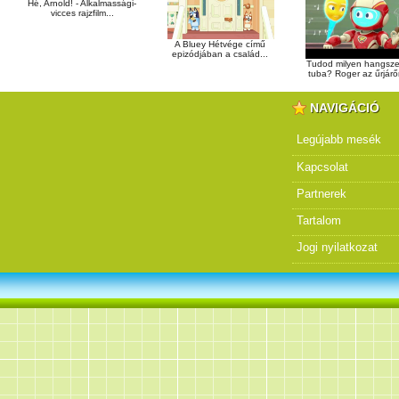
Hé, Arnold! - Alkalmassági-
vicces rajzfilm...
A Bluey Hétvége című
epizódjában a család...
Tudod milyen hangsze
tuba? Roger az űrjárőr
NAVIGÁCIÓ
Legújabb mesék
Kapcsolat
Partnerek
Tartalom
Jogi nyilatkozat