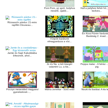
Pom Pom, az apró, bolyhos
Hull a pelyhes fehér hó, j
mesélő, újabb...
kedves...
Rózsaszín párduc 21-retro
rajzfilm Clouseau...
Én Kicsi Pónim Varázsl
Barátság 2. évad...
Vízipók barátunk
elmagyarázza a vízi...
Jamie és Sajó Kakukkiába
érkeznek, ahol...
Peppa malac - A faház -
Jo és Na, a két kisegér
pig
valamint Lu, a kis...
Pocoyo mesevideó magyarul
Málna zenekar - Sűrű erdő
Nouki és barátai: A kis 
gyerekeknek -...