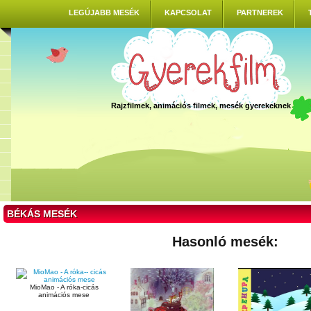
LEGÚJABB MESÉK
KAPCSOLAT
PARTNEREK
Rajzfilmek, animációs filmek, mesék gyerekeknek
BÉKÁS MESÉK
Hasonló mesék:
MioMao - A róka-cicás
animációs mese